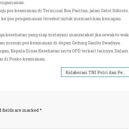
 pengamanan.
u pos keamanan di Terminal Bus Pacitan, jalan Gatot Subroto.
n ke pos pengamanan tersebut untuk memastikan kesiapan
naga kesehatan yang siap melayani masyarakat jka sewaktu-wak
an menuju pos keamanan di depan Gedung Gasibu Swadaya.
gan, Kepala Dinas Kesehatan serta OPD terkait lainnya. Dalam
as di Posko keamanan.
Kolaborasi TNI Polri dan Pemkab Gelar Kerja Bakti Bersihkan Marshalling Area Batalyon TP 934 Satria Buwana Yudha
d fields are marked
*