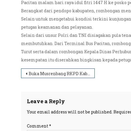
Pacitan malam hari raya idul fitri 1447 H ke posko
Berangkat dari pendopo kabupaten, rombongan menuj
Selain untuk mengetahui kondisi terkini kunjunga
petugas keamanan dan pelayanan.
Selain dari unsur Polri dan TNI disiagakan pula te
membutuhkan. Dari Terminal Bus Pacitan, rombong
Turut serta dalam rombongan Kepala Dinas Perhubun
kesempatan itu diserahkan bingkisan kepada petug
Post
Buka Musrenbang RKPD Kabupaten Pacitan 2027 Bupati Pacitan Apresiasi Pertumbuhan Ekonomi Pacitan Kuat Dan Merata
navigation
Leave a Reply
Your email address will not be published.
Require
Comment
*