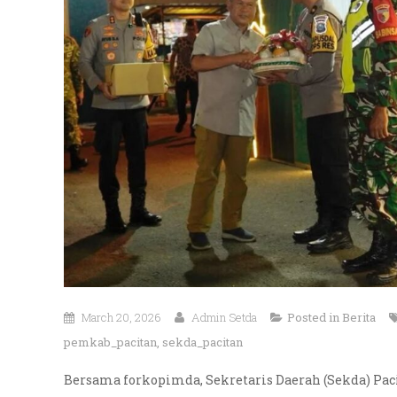
March 20, 2026
Admin Setda
Posted in
Berita
pemkab_pacitan
,
sekda_pacitan
Bersama forkopimda, Sekretaris Daerah (Sekda) Pac