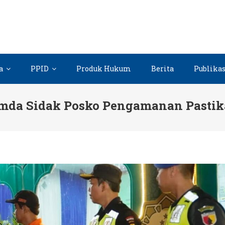
a
PPID
Produk Hukum
Berita
Publikas
pimda Sidak Posko Pengamanan Pasti