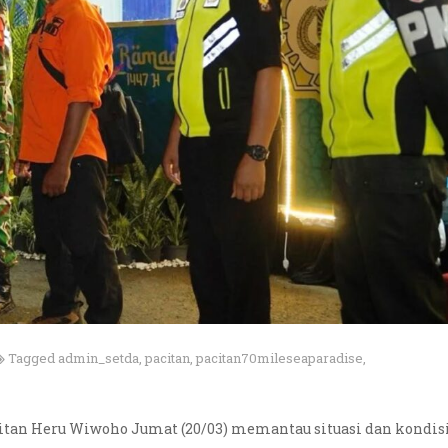
Tagged
admin_setda
,
pacitan
,
pacitan70mileseaparadise
,
itan Heru Wiwoho Jumat (20/03) memantau situasi dan kondis