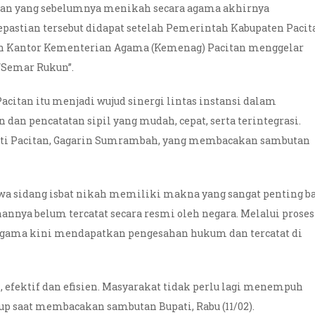
itan yang sebelumnya menikah secara agama akhirnya
pastian tersebut didapat setelah Pemerintah Kabupaten Pacit
an Kantor Kementerian Agama (Kemenag) Pacitan menggelar
“Semar Rukun”.
citan itu menjadi wujud sinergi lintas instansi dalam
n pencatatan sipil yang mudah, cepat, serta terintegrasi.
pati Pacitan, Gagarin Sumrambah, yang membacakan sambutan
a sidang isbat nikah memiliki makna yang sangat penting b
nnya belum tercatat secara resmi oleh negara. Melalui proses
 agama kini mendapatkan pengesahan hukum dan tercatat di
 efektif dan efisien. Masyarakat tidak perlu lagi menempuh
bup saat membacakan sambutan Bupati, Rabu (11/02).