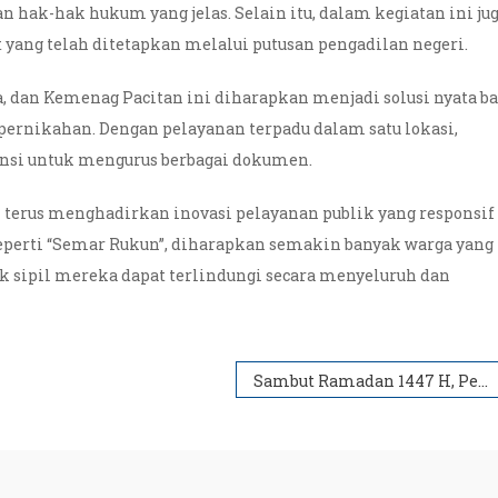
 hak-hak hukum yang jelas. Selain itu, dalam kegiatan ini ju
yang telah ditetapkan melalui putusan pengadilan negeri.
, dan Kemenag Pacitan ini diharapkan menjadi solusi nyata ba
pernikahan. Dengan pelayanan terpadu dalam satu lokasi,
ansi untuk mengurus berbagai dokumen.
erus menghadirkan inovasi pelayanan publik yang responsif
eperti “Semar Rukun”, diharapkan semakin banyak warga yang
k sipil mereka dapat terlindungi secara menyeluruh dan
Sambut Ramadan 1447 H, Pemkab Pacitan Gelar Doa Bersama Penuh Khidmat